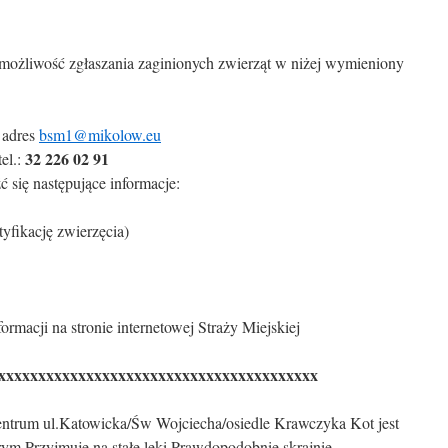
je możliwość zgłaszania zaginionych zwierząt w niżej wymieniony
 adres
bsm1@mikolow.eu
32 226 02 91
tel.:
się następujące informacje:
tyfikację zwierzęcia)
rmacji na stronie internetowej Straży Miejskiej
xxxxxxxxxxxxxxxxxxxxxxxxxxxxxxxxxxxxxxxx
entrum ul.Katowicka/Św Wojciecha/osiedle Krawczyka Kot jest
ym Przyjmuje na stałe leki Prawdopodobnie skrajnie