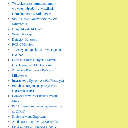
Wyszukiwarka harmonogramów
wywozu odpadów z wszelkich
nieruchomości w Mikołowie
Śląski Urząd Wojewódzki WCZK
ostrzeżenia
Urząd Miasta Mikołów
Śmieci Niczyje
Detektor Burzowy
PCZK Mikołów
Towarzysto Opieki nad Zwierzętami
FAUNA
Centralna Baza Danych Zwierząt
Oznakowanych Elektronicznie
Komenda Powiatowa Policji w
Mikołowie
Internetowy System Aktów Prawnych
Poradniki Regionalnego Systemu
Ostrzegania RSO
Comiesięczny informator Urzędu
Miasta
RCB – Poradnik jak przygotować się
do ZIMY
Krajowa Mapa Zagrożeń
Aplikacja Policji „Moja Komenda”
Linia wsparcia Fundacja ITAKA