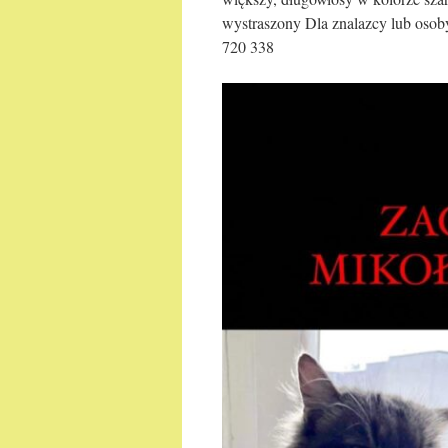
wystraszony Dla znalazcy lub oso
720 338