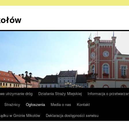
kołów
e utrzymanie dróg
Działania Straży Miejskiej
Informacja o przetwarz
Strażnicy
Ogłoszenia
Media o nas
Kontakt
rządku w Gminie Mikołów
Deklaracja dostępności serwisu