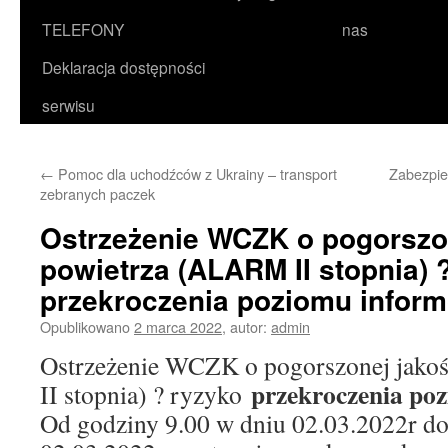
TELEFONY
nas
Deklaracja dostępności
serwisu
←
Pomoc dla uchodźców z Ukrainy – transport
Zabezpie
zebranych paczek
Ostrzeżenie WCZK o pogorszon
powietrza (ALARM II stopnia) 
przekroczenia poziomu infor
Opublikowano
2 marca 2022
,
autor:
admin
Ostrzeżenie WCZK o pogorszonej jako
przekroczenia po
II stopnia) ? ryzyko
Od godziny 9.00 w dniu 02.03.2022r do