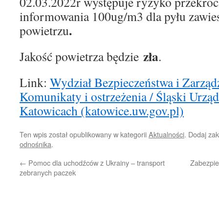
02.03.2022r występuje ryzyko przekro
informowania 100ug/m3 dla pyłu zawi
.
powietrzu
zła
Jakość powietrza będzie
.
Link:
Wydział Bezpieczeństwa i Zarzą
Komunikaty i ostrzeżenia / Śląski Urz
Katowicach (katowice.uw.gov.pl)
Ten wpis został opublikowany w kategorii
Aktualności
. Dodaj za
odnośnika
.
←
Pomoc dla uchodźców z Ukrainy – transport
Zabezpie
zebranych paczek